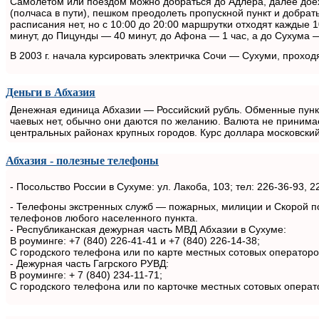
Самолетом или поездом можно добраться до Адлера, далее доех
(полчаса в пути), пешком преодолеть пропускной пункт и добрат
расписания нет, но с 10:00 до 20:00 маршрутки отходят каждые 1
минут, до Пицунды — 40 минут, до Афона — 1 час, а до Сухума —
В 2003 г. начала курсировать электричка Сочи — Сухуми, проход
Деньги в Абхазия
Денежная единица Абхазии — Российский рубль. Обменные пункты
чаевых нет, обычно они даются по желанию. Валюта не принима
центральных районах крупных городов. Курс доллара московский
Абхазия - полезные телефоны
- Посольство России в Сухуме: ул. Лакоба, 103; тел: 226-36-93, 2
- Телефоны экстренных служб — пожарных, милиции и Скорой пом
телефонов любого населенного пункта.
- Республиканская дежурная часть МВД Абхазии в Сухуме:
В роуминге: +7 (840) 226-41-41 и +7 (840) 226-14-38;
С городского телефона или по карте местных сотовых операторо
- Дежурная часть Гагрского РУВД:
В роуминге: + 7 (840) 234-11-71;
С городского телефона или по карточке местных сотовых операто