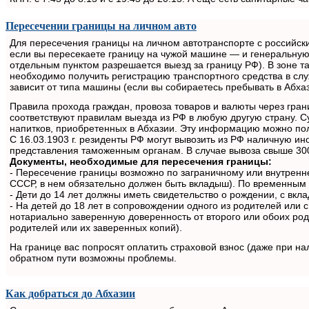
Пересечении границы на личном авто
Для пересечения границы на личном автотранспорте с российск
если вы пересекаете границу на чужой машине — и генеральную
отдельным пунктом разрешается выезд за границу РФ). В зоне 
необходимо получить регистрацию транспортного средства в слу
зависит от типа машины (если вы собираетесь пребывать в Абхаз
Правила прохода граждан, провоза товаров и валюты через гран
соответствуют правилам выезда из РФ в любую другую страну. С
напитков, приобретенных в Абхазии. Эту информацию можно пол
С 16.03.1903 г. резиденты РФ могут вывозить из РФ наличную и
представления таможенным органам. В случае вывоза свыше 30
Документы, необходимые для пересечения границы:
- Пересечение границы возможно по заграничному или внутренн
СССР, в нем обязательно должен быть вкладыш). По временным
- Дети до 14 лет должны иметь свидетельство о рождении, с вкл
- На детей до 18 лет в сопровождении одного из родителей ил
нотариально заверенную доверенность от второго или обоих род
родителей или их заверенных копий).
На границе вас попросят оплатить страховой взнос (даже при на
обратном пути возможны проблемы.
Как добраться до Абхазии