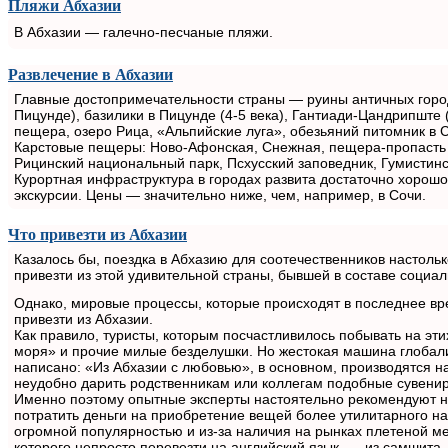
Пляжи Абхазии
В Абхазии — галечно-песчаные пляжи.
Развлечение в Абхазии
Главные достопримечательности страны — руины античных город
Пицунде), базилики в Пицунде (4-5 века), Гантиади-Цандрипште 
пещера, озеро Рица, «Альпийские луга», обезьяний питомник в 
Карстовые пещеры: Ново-Афонская, Снежная, пещера-пропасть н
Рицинский национальный парк, Псхусский заповедник, Гумистин
Курортная инфраструктура в городах развита достаточно хорошо
экскурсии. Цены — значительно ниже, чем, например, в Сочи.
Что привезти из Абхазии
Казалось бы, поездка в Абхазию для соотечественников настолько
привезти из этой удивительной страны, бывшей в составе социал
Однако, мировые процессы, которые происходят в последнее вре
привезти из Абхазии.
Как правило, туристы, которым посчастливилось побывать на эт
моря» и прочие милые безделушки. Но жестокая машина глобализ
написано: «Из Абхазии с любовью», в основном, производятся на
неудобно дарить родственникам или коллегам подобные сувени
Именно поэтому опытные эксперты настоятельно рекомендуют н
потратить деньги на приобретение вещей более утилитарного наз
огромной популярностью и из-за наличия на рынках плетеной меб
которого непросто перевезти на английский язык, — из самшита