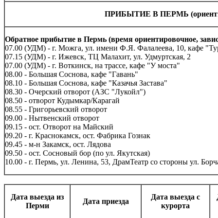
ПРИБЫТИЕ В ПЕРМЬ (ориенти
Обратное прибытие в Пермь (время ориентировочное, завис
07.00 (УДМ) -
г. Можга, ул. имени Ф.Я. Фалалеева, 10, кафе "Т
07.15 (УДМ) -
г. Ижевск, ТЦ Малахит, ул. Удмуртская, 2
07.00 (УДМ) -
г. Воткинск, на трассе, кафе "У моста"
08.00 -
Большая Соснова, кафе "Гавань"
08.10 -
Большая Соснова, кафе "Казачья Застава"
08.30 -
Очерский отворот (АЗС "Лукойл")
08.50 -
отворот Кудымкар/Карагай
08.55 -
Григорьевский отворот
09.00 -
Нытвенский отворот
09.15 -
ост. Отворот на Майский
09.20 -
г. Краснокамск, ост. Фабрика Гознак
09.45 -
м-н Закамск, ост. Лядова
09.50 -
ост. Сосновый бор (по ул. Якутская)
10.00 -
г. Пермь, ул. Ленина, 53, ДрамТеатр со стороны ул. Бор
Дата выезда из
Дата выезда с
Дата приезда
Перми
курорта