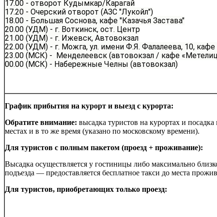
17.00 -
отворот Кудымкар/
Карагай
17.20 -
Очерский отворот
(АЗС "Лукойл")
18.00 -
Большая Соснова, к
афе "Казачья Застава"
20.00 (УДМ) -
г. Воткинс
к,
ост. Центр
21.00 (УДМ) -
г. Ижевск
,
Автовокзал
22.00 (УДМ) -
г. Можга,
ул. имени Ф.Я. Фалалеева, 10, кафе
23.00 (МСК) -
Менделее
вск (автовокзал / кафе «Метелиц
00.00 (МСК) -
Набережные Челны (ав
товокзал)
График прибытия на курорт и выезд с курорта:
Обратите внимание:
высадка туристов на курортах и посадка 
местах и в то же время (указано по московскому времени).
Для туристов с полным пакетом (проезд + проживание):
Высадка осуществляется у гостиницы либо максимально близко
подъезда — предоставляется бесплатное такси до места прожив
Для туристов, приобретающих только проезд: