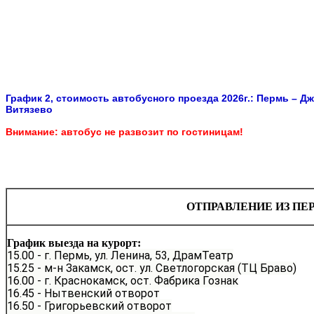
График 2, стоимость автобусного проезда 2026г.:
Пермь – Дж
Витязево
Внимание: автобус не развозит по гостиницам!
ОТПРАВЛЕНИЕ ИЗ ПЕ
Гр
афик выезда на курорт:
15.00 -
г. Пер
мь, ул. Ленина, 53, ДрамТеатр
15.25 -
м-н Закамск, ост. ул. Св
етлогорская (ТЦ Б
раво)
16.00 -
г. Краснокамск, ост. Фа
брика Гознак
16.45 -
Нытвенский отворо
т
16.50 -
Григорьевский отво
рот