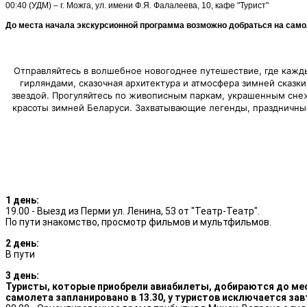
00:40 (УДМ) –
г. Можга, ул. имени Ф.Я. Фалалеева, 10, кафе "Турист"
До места начала экскурсионной программа возможно добраться на само
Отправляйтесь в волшебное новогоднее путешествие, где кажд
гирляндами, сказочная архитектура и атмосфера зимней сказк
звездой. Прогуляйтесь по живописным паркам, украшенным сне
красоты зимней Беларуси.
Захватывающие легенды, праздничные
1 день:
19.00 - Выезд из Перми ул. Ленина, 53 от "Театр-Театр".
По пути знакомство, просмотр фильмов и мультфильмов.
2 день:
В пути
3 день:
Туристы, которые приобрели авиабилеты, добираются до мест
самолета запланировано в 13.30, у туристов исключается зав