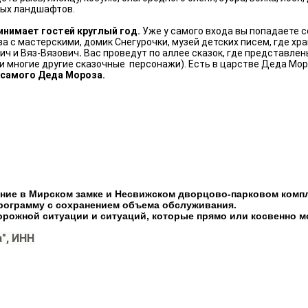
ных ландшафтов.
инимает гостей круглый год.
Уже у самого входа вы попадаете с
 с мастерскими, домик Снегурочки, музей детских писем, где хра
ич и Вяз-Вязович
.
Вас проведут по аллее сказок, где представле
 и многие другие сказочные персонажи). Есть в царстве Деда Мо
 самого Деда Мороза.
ание в Мирском замке и Несвижском дворцово-парковом комп
программу с сохранением объема обслуживания.
орожной ситуации и ситуаций, которые прямо или косвенно м
", ИНН