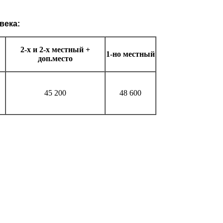
века:
2-х и 2-х местный +
1-но местный
доп.место
45 200
48 600