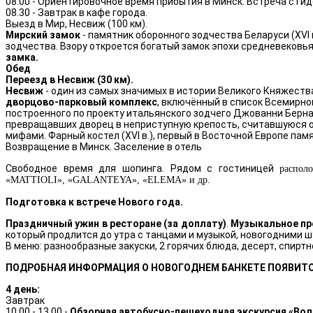
08.00 - Ориентировочное время прибытия в Минск. Встреча с гид
08.30 - Завтрак в кафе города.
Выезд в Мир, Несвиж (100 км).
Мирский замок
- памятник оборонного зодчества Беларуси (XV
зодчества. Взору откроется богатый замок эпохи средневеков
замка.
Обед
Переезд в Несвиж (30 км).
Несвиж
- один из самых значимых в истории Великого Княжест
дворцово-парковый комплекс
, включённый в список Всемирн
построенного по проекту итальянского зодчего Джованни Берн
превращавших дворец в неприступную крепость, считавшуюся о
мифами. Фарный костел (XVI в.), первый в Восточной Европе пам
Возвращение в Минск. Заселение в отель
Свободное время для шопинга.
Рядом с гостиницей
распол
«
MATTIOLI
»,
«
GALANTEYA
», «
ELEMA
» и др.
Подготовка к встрече Нового года.
Праздничный ужин в ресторане (за доплату)
.
Музыкальное пр
который продлится до утра с танцами и музыкой, новогодними 
В меню: разнообразные закуски, 2 горячих блюда, десерт, спиртн
ПОДРОБНАЯ ИНФОРМАЦИЯ О НОВОГОДНЕМ БАНКЕТЕ ПОЯВИТ
4 день:
Завтрак
10.00 - 13.00 -
Обзорная автобусно-пешеходная экскурсия «Вол