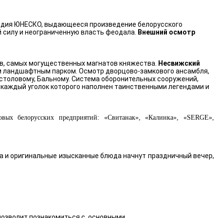
аследия ЮНЕСКО, выдающееся произведение белорусского
 силу и неограниченную власть феодала.
Внешний осмотр
ов, самых могущественных магнатов княжества.
Несвижский
им ландшафтным парком. Осмотр дворцово-замкового ансамбля,
 столовому, Бальному. Система оборонительных сооружений,
 каждый уголок которого наполнен таинственными легендами и
ых белорусских предприятий: «Свитанак», «Калинка», «
SERGE
»,
 и оригинальные изысканные блюда начнут праздничный вечер,
позволит познакомиться с основными