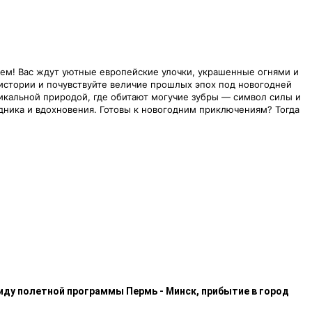
ем! Вас ждут уютные европейские улочки, украшенные огнями и
 истории и почувствуйте величие прошлых эпох под новогодней
кальной природой, где обитают могучие зубры — символ силы и
дника и вдохновения. Готовы к новогодним приключениям? Тогда
иду полетной программы Пермь - Минск, прибытие в город