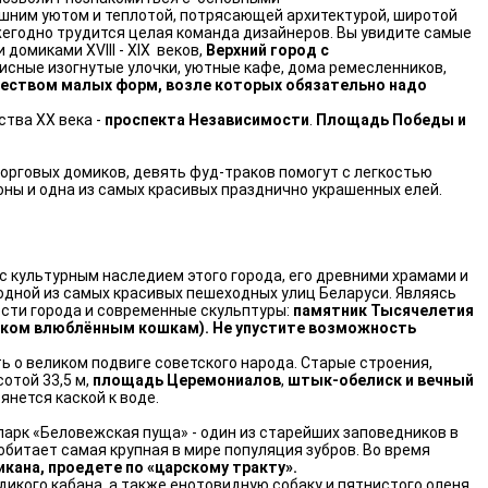
шним уютом и теплотой, потрясающей архитектурой, широтой
жегодно трудится целая команда дизайнеров. Вы увидите самые
домиками XVIII - XIX веков,
Верхний город с
исные изогнутые улочки, уютные кафе, дома ремесленников,
еством малых форм, возле которых обязательно надо
тва XX века -
проспекта Независимости
.
Площадь Победы и
орговых домиков, девять фуд-траков помогут с легкостью
ны и одна из самых красивых празднично украшенных елей.
 с культурным наследием этого города, его древними храмами и
 одной из самых красивых пешеходных улиц Беларуси. Являясь
ти города и современные скульптуры:
памятник Тысячелетия
ником влюблённым кошкам). Не упустите возможность
ть о великом подвиге советского народа. Старые строения,
отой 33,5 м,
площадь Церемониалов
,
штык-обелиск и вечный
янется каской к воде.
парк «Беловежская пуща» - один из старейших заповедников в
обитает самая крупная в мире популяция зубров. Во время
икана, проедете по «царскому тракту».
 дикого кабана, а также енотовидную собаку и пятнистого оленя.