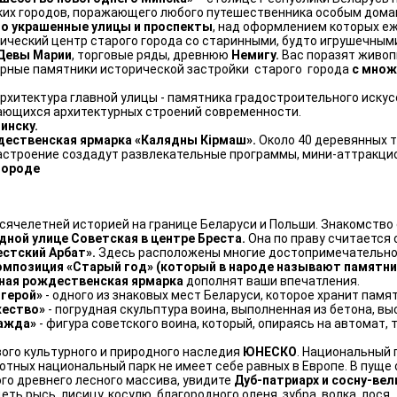
ких городов, поражающего любого путешественника особым дома
но украшенные улицы и проспекты
, над оформлением которых е
ический центр старого города со старинными, будто игрушечными 
Девы Марии
, торговые ряды, древнюю
Немигу.
Вас поразят живоп
урные памятники исторической застройки старого города
с множ
хитектура главной улицы - памятника градостроительного искусс
дающихся архитектурных строений современности.
инску.
ественская ярмарка «Калядны Кiрмаш».
Около 40 деревянных т
астроение создадут развлекательные программы, мини-аттракцио
 городе
ысячелетней историей на границе Беларуси и Польши. Знакомство
дной улице Советская в центре Бреста.
Она по праву считается
естский Арбат».
Здесь расположены многие достопримечательнос
 композиция «Старый год» (который в народе называют памят
ная рождественская ярмарка
дополнят ваши впечатления.
 герой»
- одного из знаковых мест Беларуси, которое хранит памя
жество»
- погрудная скульптура воина, выполненная из бетона, выс
Жажда»
- фигура советского воина, который, опираясь на автомат, т
вого культурного и природного наследия
ЮНЕСКО
. Национальный 
отных национальный парк не имеет себе равных в Европе. В пуще 
ого древнего лесного массива, увидите
Дуб-патриарх и сосну-вел
ть рысь, лисицу, косулю, благородного оленя, зубра, волка, лося,