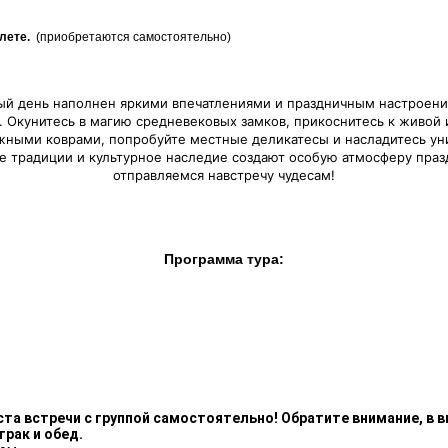
лете.
(приобретаются самостоятельно)
ый день наполнен яркими впечатлениями и праздничным настроени
и. Окунитесь в магию средневековых замков, прикоснитесь к живой
жными коврами, попробуйте местные деликатесы и насладитесь уни
 традиции и культурное наследие создают особую атмосферу праз
отправляемся навстречу чудесам!
Программа тура:
а встречи с группой самостоятельно! Обратите внимание, в в
трак и обед.