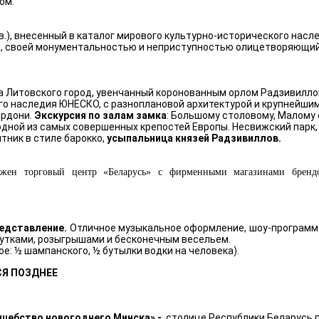
ом.
I в.), внесенный в каталог мирового культурно-исторического н
ья, своей монументальностью и неприступностью олицетворяющий
ва Литовского город, увенчанный коронованным орлом Радзивилл
ого наследия ЮНЕСКО, с разноплановой архитектурой и крупнейш
ардони.
Экскурсия по залам замка
: Большому столовому, Малому
дной из самых совершенных крепостей Европы. Несвижский парк,
ятник в стиле барокко,
усыпальница князей Радзивиллов.
ожен
торговый центр «Беларусь» с фирменными магазинами брендов
едставление.
Отличное музыкальное оформление, шоу-программа
шутками, розыгрышами и бесконечным весельем.
ое: ½ шампанского, ½ бутылки водки на человека).
СЯ ПОЗДНЕЕ
шебство новогоднего Минска» -
столице Республики Беларусь 