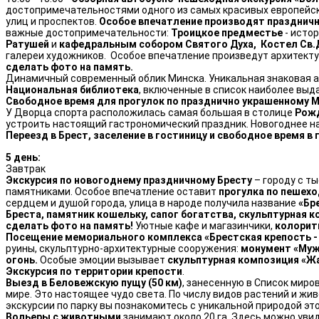
достопримечательностями одного из самых красивых европейс
улиц и проспектов.
Особое впечатление производят празднич
важные достопримечательности:
Троицкое предместье
- истор
Ратушей
и
кафедральным собором Святого Духа, Костел Св.
галереи художников. Особое впечатление произведут архитект
сделать фото на память.
Динамичный современный облик Минска. Уникальная знаковая ар
Национальная библиотека
, включенные в список наиболее вы
Свободное время для прогулок по празднично украшенному М
У Дворца спорта расположилась самая большая в столице
Рожд
устроить настоящий гастрономический праздник. Новогоднее н
Переезд в Брест, заселение в гостиницу и свободное время в
5 день:
Завтрак
Экскурсия по новогоднему праздничному Бресту
– городу с т
памятниками.
Особое впечатление оставит
прогулка по пешехо
сердцем и душой города, улица в народе получила название
«Бр
Бреста, памятник кошельку, сапог богатства, скульптурная
сделать фото на память!
Уютные кафе и магазинчики,
колорит
Посещение мемориального комплекса «Брестская крепость -
руины, скульптурно-архитектурные сооружения:
монумент «Му
огонь.
Особые эмоции вызывает
скульптурная композиция «
Экскурсия по территории крепости
.
Выезд
в Беловежскую пущу (50 км)
, занесенную в Список миро
мире. Это настоящее чудо света. По числу видов растений и жив
экскурсии по парку вы познакомитесь с уникальной природой эт
Вольеры с животными
занимают около 20 га. Здесь можно увиде