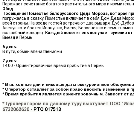
Поражает сочетание богатого растительного мира и изумитель
Обед
Посещение Поместья белорусского Деда Мороза, которая пр
погружаясь в сказку. Поместье включает в себя Дом Деда Мороза
всей страны. На входе гостей встречают два рыцаря: Дуб-Дубов
Аленушка и братец Иванушка, Емеля, Белоснежка и семь гномов
волшебный колодец.
Каждый посетитель получает сувенир от
Выезд в Пермь
6 день:
В пути, обмен впечатлениями
7 день:
14.00 - Ориентировочное время прибытие в Пермь
* В выходные дни и пиковые даты экскурсионное обслужив
* Оператор оставляет за собой право вносить изменения в 
* Время прибытия является ориентировочным. Зависит от д
*Туроператором по данному туру выступает ООО "Илва
6732062630 -
РТО 017513