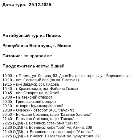
Даты тура:
29.12.2025
Автобусный тур из Перми.
Республика Белорусь, г. Минск
Питание:
по программе.
Продолжительность:
8 дней
19:00 –
г. Пермь, ул. Ленина, 53, ДрамТеатр со стороны ул. Борчанинова
19:10 –
ост. Сосновый бор (по ул. Якутская)
19:15 –
м-н Закамск, ост. Лядова
19:40 –
г. Краснокамск, ост. Фабрика Гознак
19:45 –
ост. Отворот на Майский
20:00 –
Нытвенский отворот
20:05 –
Григорьевский отворот
20:10 –
отворот Кудымкар/Карагай
20:30 –
Очерский отворот (АЗС "Лукойл")
20:50 –
Большая Соснова, кафе "Казачья За
става"
21:40 –
Большая Соснова, кафе "Гавань"
22:25 (УДМ) -
г. Воткинск, остановка "Центр"
22.30 (УДМ) -
г. Воткинск, кафе "555", ул. Азина, 208
22:40 (УДМ) –
г. Воткинск, на трассе, кафе "У моста"
23:25 (УДМ) –
г. Ижевск, ТЦ Малахит, ул. Удмуртская, 273